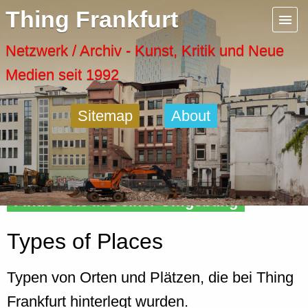
Menu
Thing Frankfurt
Artspaces
Netzwerk / Archiv - Kunst, Kritik und Neue
Medien seit 1992
Cool Places
Sitemap
About
Frankfurt Diary
Activity
Finde Orte in Deiner Umgebung
Recent Posts
Types of Places
Home
Typen von Orten und Plätzen, die bei Thing
Frankfurt hinterlegt wurden.