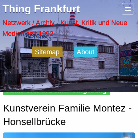
Menu
Thing Frankfurt
Artspaces
Netzwerk / Archiv - Kunst, Kritik und Neue
Medien seit 1992
Cool Places
Sitemap
About
Frankfurt Diary
Activity
Finde Orte in Deiner Umgebung
Recent Posts
Kunstverein Familie Montez -
Home
Honsellbrücke