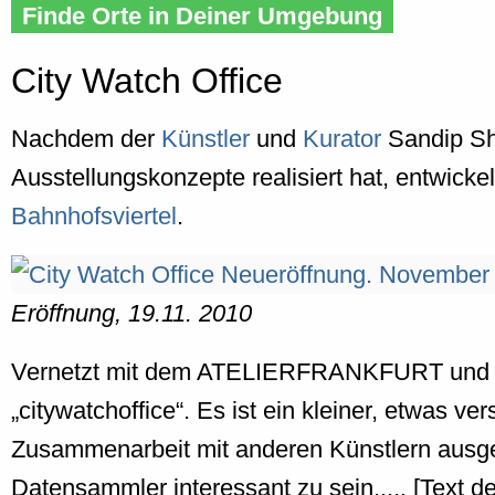
Finde Orte in Deiner Umgebung
City Watch Office
Nachdem der
Künstler
und
Kurator
Sandip Sha
Ausstellungskonzepte realisiert hat, entwicke
Bahnhofsviertel
.
Eröffnung, 19.11. 2010
Vernetzt mit dem ATELIERFRANKFURT und in
„citywatchoffice“. Es ist ein kleiner, etwas 
Zusammenarbeit mit anderen Künstlern ausge
Datensammler interessant zu sein..... [Text 