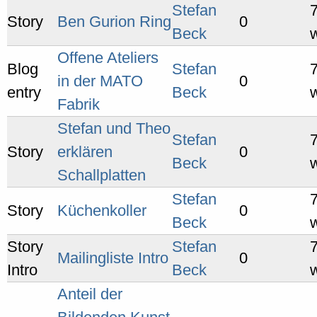
Stefan
Story
Ben Gurion Ring
0
Beck
Offene Ateliers
Blog
Stefan
in der MATO
0
entry
Beck
Fabrik
Stefan und Theo
Stefan
Story
erklären
0
Beck
Schallplatten
Stefan
Story
Küchenkoller
0
Beck
Story
Stefan
Mailingliste Intro
0
Intro
Beck
Anteil der