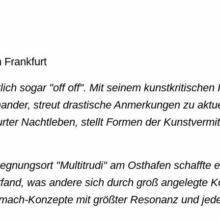
ich sogar "off off". Mit seinem kunstkritischen 
nander, streut drastische Anmerkungen zu akt
er Nachtleben, stellt Formen der Kunstvermit
ungsort "Multitrudi" am Osthafen schaffte er f
ttfand, was andere sich durch groß angelegte K
tmach-Konzepte mit größter Resonanz und jede