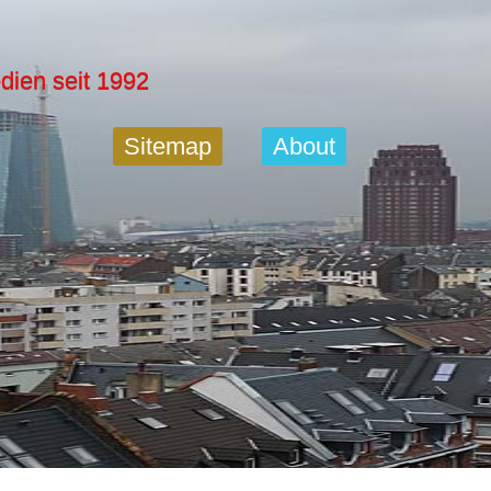
dien seit 1992
Sitemap
About