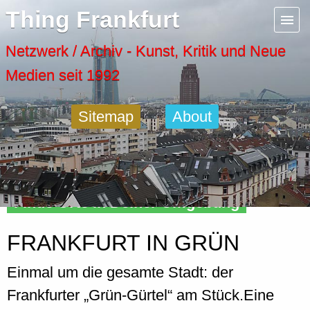
Menu
Thing Frankfurt
Artspaces
Netzwerk / Archiv - Kunst, Kritik und Neue
Medien seit 1992
Cool Places
Sitemap
About
Frankfurt Diary
Activity
Finde Orte in Deiner Umgebung
Recent Posts
FRANKFURT IN GRÜN
Home
Einmal um die gesamte Stadt: der
Frankfurter „Grün-Gürtel“ am Stück.Eine