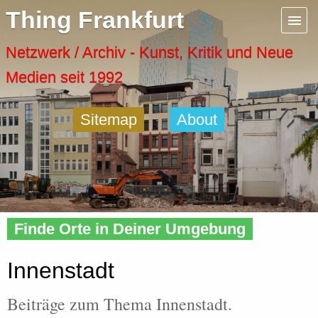
Menu
Thing Frankfurt
Artspaces
Netzwerk / Archiv - Kunst, Kritik und Neue
Medien seit 1992
Cool Places
Sitemap
About
Frankfurt Diary
Activity
Home
»
Tags
» Innenstadt
Recent Posts
Finde Orte in Deiner Umgebung
Home
Innenstadt
Beiträge zum Thema Innenstadt.