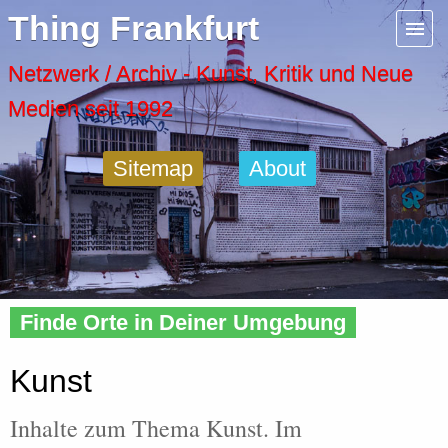
Menu
Thing Frankfurt
Artspaces
Netzwerk / Archiv - Kunst, Kritik und Neue
Medien seit 1992
Cool Places
Sitemap
About
Frankfurt Diary
Activity
Home
»
Tags
» Kunst
Recent Posts
Finde Orte in Deiner Umgebung
Home
Kunst
Inhalte zum Thema Kunst. Im