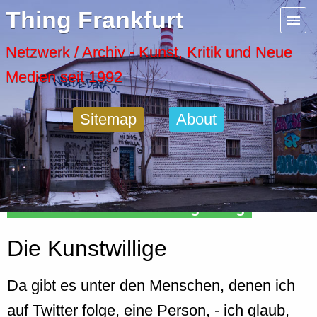
Menu
Thing Frankfurt
Artspaces
Netzwerk / Archiv - Kunst, Kritik und Neue
Medien seit 1992
Cool Places
Sitemap
About
Frankfurt Diary
Activity
Finde Orte in Deiner Umgebung
Recent Posts
Die Kunstwillige
Home
Da gibt es unter den Menschen, denen ich
auf Twitter folge, eine Person, - ich glaub,