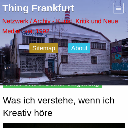
Menu
Thing Frankfurt
Artspaces
Netzwerk / Archiv - Kunst, Kritik und Neue
Medien seit 1992
Cool Places
Sitemap
About
Frankfurt Diary
Activity
Finde Orte in Deiner Umgebung
Recent Posts
Was ich verstehe, wenn ich
Home
Kreativ höre