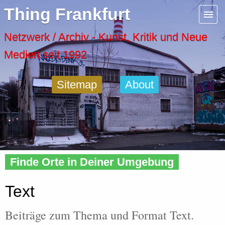
Menu
Thing Frankfurt
Artspaces
Netzwerk / Archiv - Kunst, Kritik und Neue
Medien seit 1992
Cool Places
Sitemap
About
Frankfurt Diary
Activity
Home
»
Tags
» Text
Recent Posts
Finde Orte in Deiner Umgebung
Home
Text
Beiträge zum Thema und Format Text.