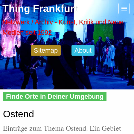
Menu
Thing Frankfurt
Artspaces
Netzwerk / Archiv - Kunst, Kritik und Neue
Medien seit 1992
Cool Places
Sitemap
About
Frankfurt Diary
Activity
Home
»
Tags
» Ostend
Recent Posts
Finde Orte in Deiner Umgebung
Home
Ostend
Einträge zum Thema Ostend. Ein Gebiet