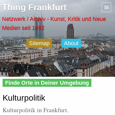
Menu
Thing Frankfurt
Artspaces
Netzwerk / Archiv - Kunst, Kritik und Neue
Medien seit 1992
Cool Places
Sitemap
About
Frankfurt Diary
Activity
Home
»
Frankfurt
» Kulturpolitik
Recent Posts
Finde Orte in Deiner Umgebung
Home
Kulturpolitik
Kulturpolitik in Frankfurt.