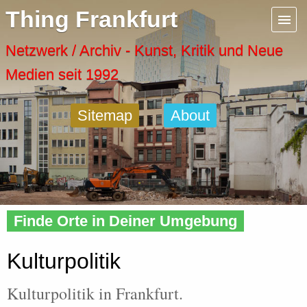
Menu
Thing Frankfurt
Artspaces
Netzwerk / Archiv - Kunst, Kritik und Neue
Medien seit 1992
Cool Places
Sitemap
About
Frankfurt Diary
Activity
Home
»
Frankfurt
» Kulturpolitik
Recent Posts
Finde Orte in Deiner Umgebung
Home
Kulturpolitik
Kulturpolitik in Frankfurt.