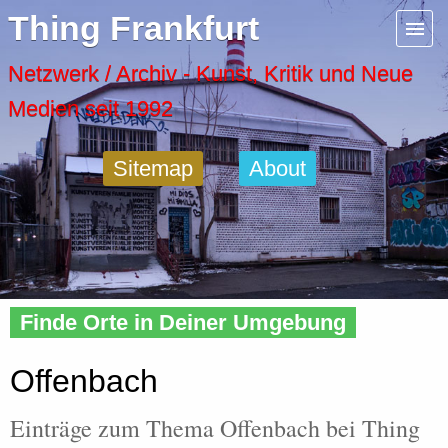
Menu
Thing Frankfurt
Artspaces
Netzwerk / Archiv - Kunst, Kritik und Neue
Medien seit 1992
Cool Places
Sitemap
About
Frankfurt Diary
Activity
Home
»
Tags
» Offenbach
Recent Posts
Finde Orte in Deiner Umgebung
Home
Offenbach
Einträge zum Thema Offenbach bei Thing