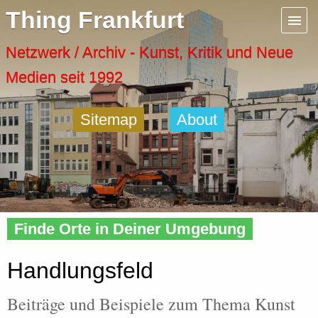
Menu
Thing Frankfurt
Artspaces
Netzwerk / Archiv - Kunst, Kritik und Neue
Medien seit 1992
Cool Places
Sitemap
About
Frankfurt Diary
Activity
Home
»
Tags
» Handlungsfeld
Recent Posts
Finde Orte in Deiner Umgebung
Home
Handlungsfeld
Beiträge und Beispiele zum Thema Kunst