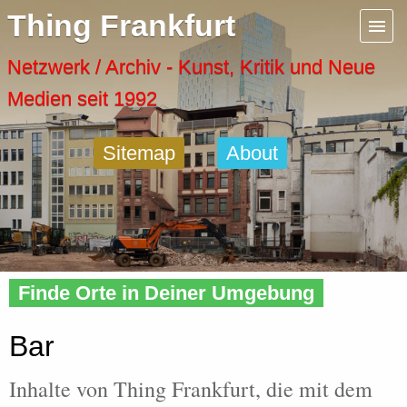
Menu
Thing Frankfurt
Artspaces
Netzwerk / Archiv - Kunst, Kritik und Neue
Medien seit 1992
Cool Places
Sitemap
About
Frankfurt Diary
Activity
Home
»
Tags
» Bar
Recent Posts
Finde Orte in Deiner Umgebung
Home
Bar
Inhalte von Thing Frankfurt, die mit dem