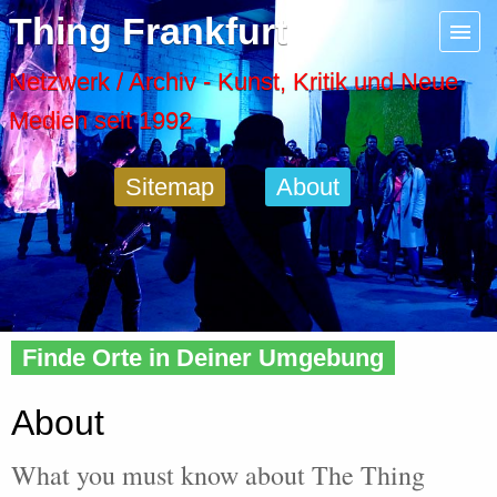
Menu
Thing Frankfurt
Artspaces
Netzwerk / Archiv - Kunst, Kritik und Neue
Medien seit 1992
Cool Places
Sitemap
About
Frankfurt Diary
Activity
Home
» About
Recent Posts
Finde Orte in Deiner Umgebung
Home
About
What you must know about The Thing