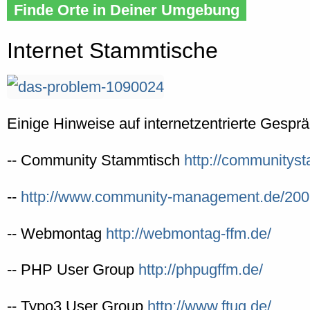
Finde Orte in Deiner Umgebung
Internet Stammtische
Einige Hinweise auf internetzentrierte Gesprä
-- Community Stammtisch
http://communitys
--
http://www.community-management.de/2009
-- Webmontag
http://webmontag-ffm.de/
-- PHP User Group
http://phpugffm.de/
-- Typo3 User Group
http://www.ftug.de/