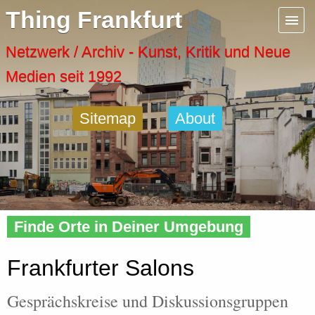
Menu
Thing Frankfurt
Artspaces
Netzwerk / Archiv - Kunst, Kritik und Neue
Medien seit 1992
Cool Places
Sitemap
About
Frankfurt Diary
Activity
Home
»
Frankfurt
» Salons
Recent Posts
Finde Orte in Deiner Umgebung
Home
Frankfurter Salons
Gesprächskreise und Diskussionsgruppen