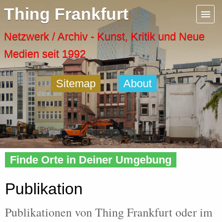
Menu
Thing Frankfurt
Artspaces
Netzwerk / Archiv - Kunst, Kritik und Neue
Medien seit 1992
Cool Places
Sitemap
About
Frankfurt Diary
Activity
Home
»
Tags
» Publikation
Recent Posts
Finde Orte in Deiner Umgebung
Home
Publikation
Publikationen von Thing Frankfurt oder im