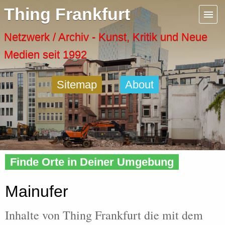
Menu
Thing Frankfurt
Artspaces
Netzwerk / Archiv - Kunst, Kritik und Neue
Medien seit 1992
Cool Places
Sitemap
About
Frankfurt Diary
Activity
Home
»
Tags
» Mainufer
Recent Posts
Finde Orte in Deiner Umgebung
Home
Mainufer
Inhalte von Thing Frankfurt die mit dem