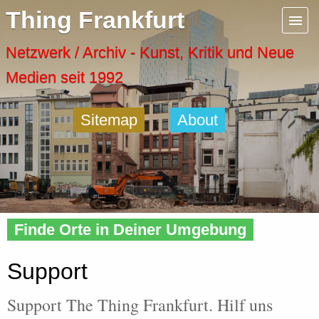
Menu
Thing Frankfurt
Artspaces
Netzwerk / Archiv - Kunst, Kritik und Neue
Medien seit 1992
Cool Places
Sitemap
About
Frankfurt Diary
Activity
Home
» Support
Recent Posts
Finde Orte in Deiner Umgebung
Home
Support
Support The Thing Frankfurt. Hilf uns