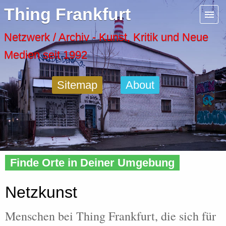
Menu
Thing Frankfurt
Artspaces
Netzwerk / Archiv - Kunst, Kritik und Neue
Medien seit 1992
Cool Places
Sitemap
About
Frankfurt Diary
Activity
Home
»
People
»
Interest
» Netzkunst
Recent Posts
Finde Orte in Deiner Umgebung
Home
Netzkunst
Menschen bei Thing Frankfurt, die sich für