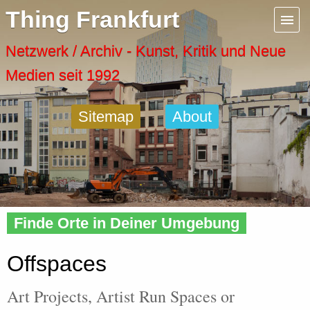
Menu
Thing Frankfurt
Artspaces
Netzwerk / Archiv - Kunst, Kritik und Neue
Medien seit 1992
Cool Places
Sitemap
About
Frankfurt Diary
Activity
Home
» Offspaces
Recent Posts
Finde Orte in Deiner Umgebung
Home
Offspaces
Art Projects, Artist Run Spaces or