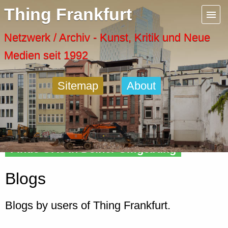
Menu
Thing Frankfurt
Artspaces
Netzwerk / Archiv - Kunst, Kritik und Neue
Medien seit 1992
Cool Places
Sitemap
About
Frankfurt Diary
Activity
Finde Orte in Deiner Umgebung
Recent Posts
Blogs
Home
Blogs by users of Thing Frankfurt.