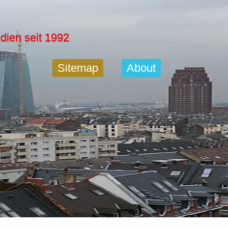
dien seit 1992
Sitemap
About