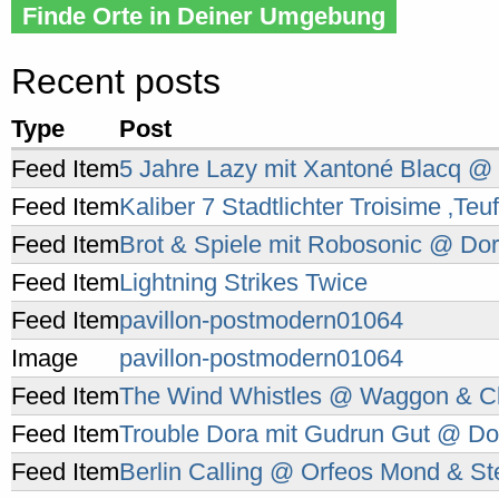
Finde Orte in Deiner Umgebung
Recent posts
Type
Post
Feed Item
5 Jahre Lazy mit Xantoné Blacq @
Feed Item
Kaliber 7 Stadtlichter Troisime ‚Teu
Feed Item
Brot & Spiele mit Robosonic @ Dora 
Feed Item
Lightning Strikes Twice
Feed Item
pavillon-postmodern01064
Image
pavillon-postmodern01064
Feed Item
The Wind Whistles @ Waggon & Club
Feed Item
Trouble Dora mit Gudrun Gut @ Dora
Feed Item
Berlin Calling @ Orfeos Mond & St