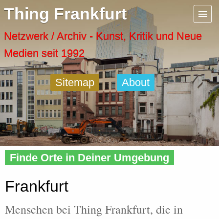
Menu
Thing Frankfurt
Artspaces
Netzwerk / Archiv - Kunst, Kritik und Neue
Medien seit 1992
Cool Places
Sitemap
About
Frankfurt Diary
Activity
Home
»
People
»
City
» Frankfurt
Recent Posts
Finde Orte in Deiner Umgebung
Home
Frankfurt
Menschen bei Thing Frankfurt, die in