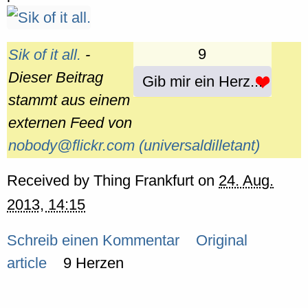
9
Sik of it all.
-
Dieser Beitrag
Gib mir ein Herz...
stammt aus einem
externen Feed von
nobody@flickr.com (universaldilletant)
Received by
Thing Frankfurt
on
24. Aug.
2013, 14:15
Schreib einen Kommentar
Original
article
9 Herzen