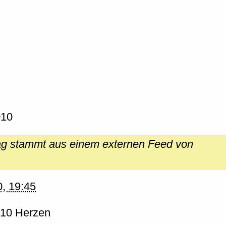
6
010
rag stammt aus einem externen Feed von
0, 19:45
10 Herzen