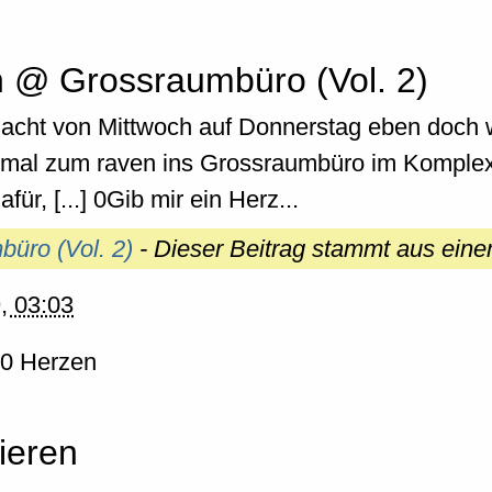
n @ Grossraumbüro (Vol. 2)
 Nacht von Mittwoch auf Donnerstag eben doch w
hmal zum raven ins Grossraumbüro im Komplex 
ür, [...] 0Gib mir ein Herz...
üro (Vol. 2)
- Dieser Beitrag stammt aus ein
, 03:03
0 Herzen
ieren