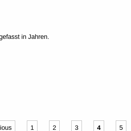
efasst in Jahren.
vious
1
2
3
4
5