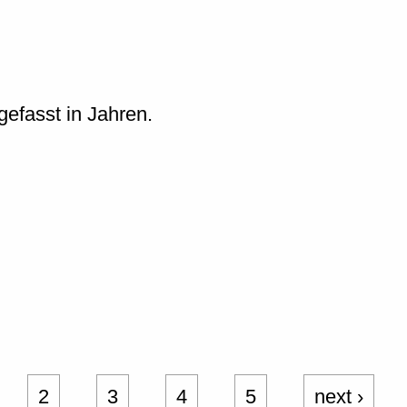
efasst in Jahren.
2
3
4
5
next ›