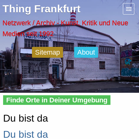
Menu
Thing Frankfurt
Artspaces
Netzwerk / Archiv - Kunst, Kritik und Neue
Medien seit 1992
Cool Places
Sitemap
About
Frankfurt Diary
Activity
Home
»
About
» Dein Ding
Recent Posts
Finde Orte in Deiner Umgebung
Home
Du bist da
Du bist da