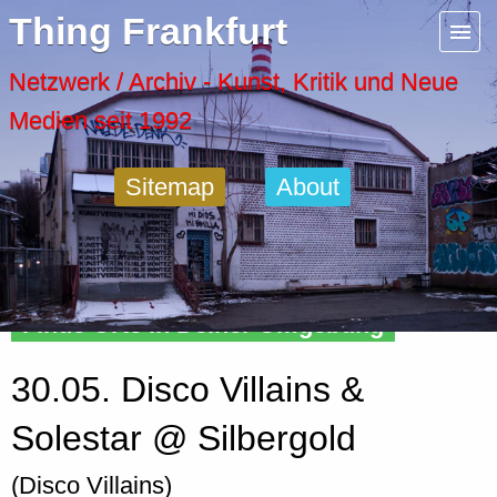
Menu
Thing Frankfurt
Artspaces
Netzwerk / Archiv - Kunst, Kritik und Neue
Medien seit 1992
Cool Places
Sitemap
About
Frankfurt Diary
Activity
Finde Orte in Deiner Umgebung
Recent Posts
30.05. Disco Villains &
Home
Solestar @ Silbergold
(Disco Villains)