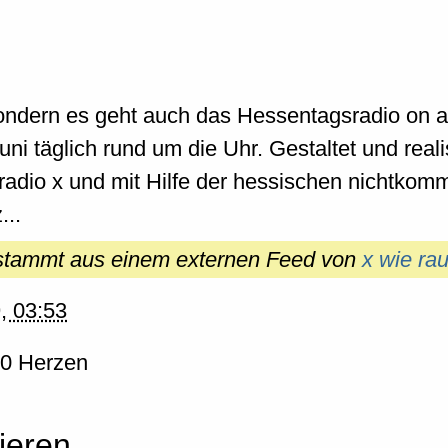
sondern es geht auch das Hessentagsradio on ai
i täglich rund um die Uhr. Gestaltet und reali
 radio x und mit Hilfe der hessischen nichtkomm
...
 stammt aus einem externen Feed von
x wie ra
, 03:53
0 Herzen
ieren