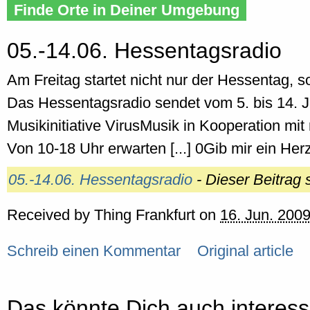
Finde Orte in Deiner Umgebung
05.-14.06. Hessentagsradio
Am Freitag startet nicht nur der Hessentag, 
Das Hessentagsradio sendet vom 5. bis 14. Jun
Musikinitiative VirusMusik in Kooperation mit
Von 10-18 Uhr erwarten [...] 0Gib mir ein Herz
05.-14.06. Hessentagsradio
- Dieser Beitrag
Received by
Thing Frankfurt
on
16. Jun. 2009
Schreib einen Kommentar
Original article
Das könnte Dich auch interess